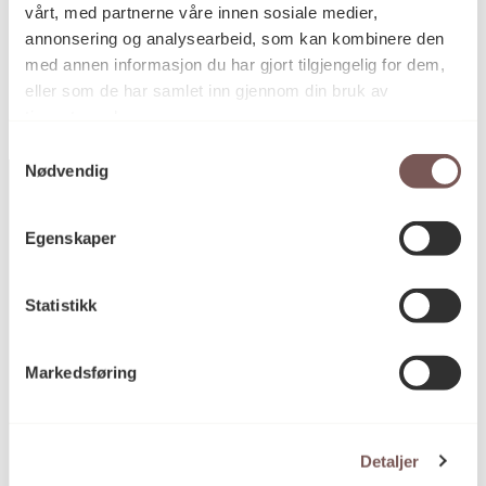
vårt, med partnerne våre innen sosiale medier,
KORO.002795
Reference
annonsering og analysearbeid, som kan kombinere den
med annen informasjon du har gjort tilgjengelig for dem,
eller som de har samlet inn gjennom din bruk av
tjenestene deres.
Samtykkevalg
Nødvendig
Egenskaper
Postadresse
Statistikk
Postboks 6994
Markedsføring
St. Olavs plass
0130 Oslo
post@koro.no
Detaljer
22 99 11 99