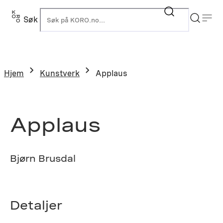
Hopp
til
Søk
K
innhold
Hjem
Kunstverk
Applaus
Applaus
Bjørn Brusdal
Detaljer