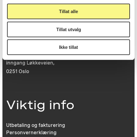
Tillat alle
Besøksadresse
Tillat utvalg
Ikke tillat
Victoria Terrasse 11
inngang Løkkeveien,
0251 Oslo
Viktig info
Utbetaling og fakturering
Personvernerklæring