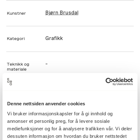
Bjørn Brusdal
Kunstner
Grafikk
Kategori
–
Teknikk og
materiale
Mål
Høyde: 0cm
Denne nettsiden anvender cookies
Bredde: 0cm
Vi bruker informasjonskapsler for å gi innhold og
Dybde: 0cm
annonser et personlig preg, for å levere sosiale
Diameter: 0cm
mediefunksjoner og for å analysere trafikken vår. Vi deler
dessuten informasjon om hvordan du bruker nettstedet