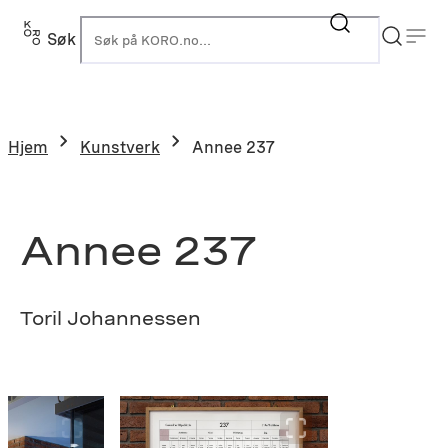
Hopp
til
Søk
K
innhold
Hjem
Kunstverk
Annee 237
Annee 237
Toril Johannessen