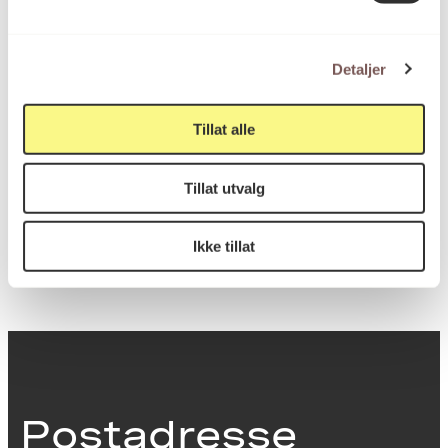
materiale
Detaljer
Mål
Høyde: 74cm
Bredde: 54cm
Tillat alle
Tillat utvalg
KORO.006515
Reference
Ikke tillat
Postadresse