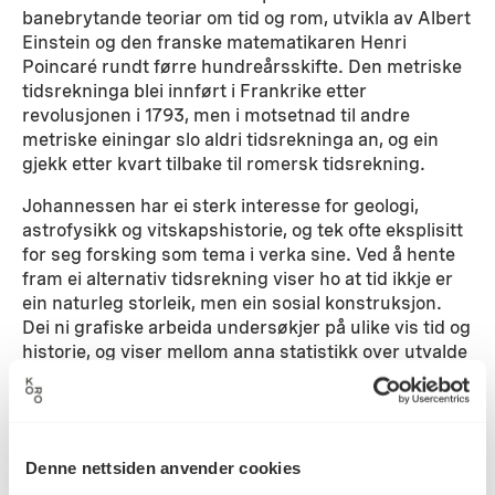
banebrytande teoriar om tid og rom, utvikla av Albert
Einstein og den franske matematikaren Henri
Poincaré rundt førre hundreårsskifte. Den metriske
tidsrekninga blei innført i Frankrike etter
revolusjonen i 1793, men i motsetnad til andre
metriske einingar slo aldri tidsrekninga an, og ein
gjekk etter kvart tilbake til romersk tidsrekning.
Johannessen har ei sterk interesse for geologi,
astrofysikk og vitskapshistorie, og tek ofte eksplisitt
for seg forsking som tema i verka sine. Ved å hente
fram ei alternativ tidsrekning viser ho at tid ikkje er
ein naturleg storleik, men ein sosial konstruksjon.
Dei ni grafiske arbeida undersøkjer på ulike vis tid og
historie, og viser mellom anna statistikk over utvalde
ord i akademiske journalar. Johannessen har òg sagt
at ho ikkje har ønskt å lage kunst som er universell
og tidlaus. Datamaterialet i statistikkane blir fort
utdatert i den forstand at dei stoppar opp på det
Denne nettsiden anvender cookies
tidspunktet prosjektet blei ferdigstilt.