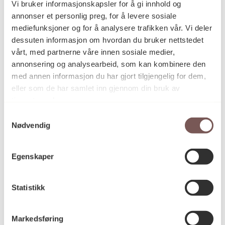
Vi bruker informasjonskapsler for å gi innhold og
Historisk Tid
består av til sammen 10 verk: et
annonser et personlig preg, for å levere sosiale
klokketårn med en 10-timers-klokke ute i atriet og en
mediefunksjoner og for å analysere trafikken vår. Vi deler
serie på 9 trykk i ankomstområdet til HF-bygget.
dessuten informasjon om hvordan du bruker nettstedet
vårt, med partnerne våre innen sosiale medier,
Detaljer
annonsering og analysearbeid, som kan kombinere den
med annen informasjon du har gjort tilgjengelig for dem,
eller som de har samlet inn gjennom din bruk av
2011
Datering
tjenestene deres.
Samtykkevalg
Nødvendig
Toril Johannessen
Kunstner
Egenskaper
Grafikk
Kategori
Statistikk
Digitaltprint på Arches 88 papir
Teknikk og
Markedsføring