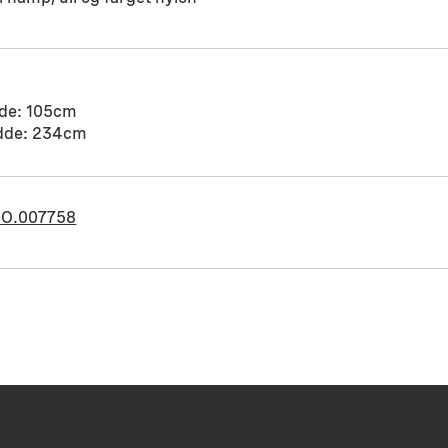
de: 105cm
dde: 234cm
O.007758