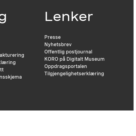
ig
Lenker
Presse
Nyhetsbrev
Offentlig postjournal
fakturering
KORO på Digitalt Museum
læring
Oppdragsportalen
tt
Tilgjengelighetserklæring
nsskjema