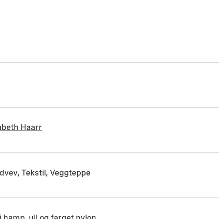
1
abeth Haarr
edvev, Tekstil, Veggteppe
i hamp, ull og farget nylon