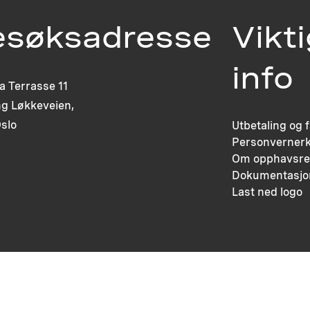
esøksadresse
Vikt
info
ia Terrasse 11
g Løkkeveien,
slo
Utbetaling og 
Personvernerk
Om opphavsre
Dokumentasjo
Last ned logo