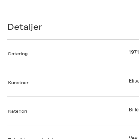
Detaljer
197
Datering
Elis
Kunstner
Bill
Kategori
Vev 