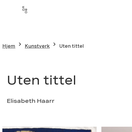
Hopp
til
innhold
Hjem
Kunstverk
Uten tittel
Uten tittel
Elisabeth Haarr