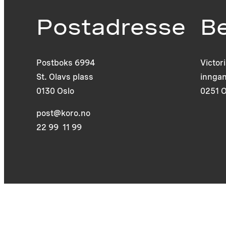
Postadresse
B
Postboks 6994
Victor
St. Olavs plass
inngan
0130 Oslo
0251 O
post@koro.no
22 99 11 99