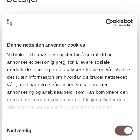
2015
Datering
Denne nettsiden anvender cookies
Ingvar Gundersen
Kunstner
Vi bruker informasjonskapsler for å gi innhold og
annonser et personlig preg, for å levere sosiale
mediefunksjoner og for å analysere trafikken vår. Vi deler
Tegning
Kategori
dessuten informasjon om hvordan du bruker nettstedet
vårt, med partnerne våre innen sosiale medier,
annonsering og analysearbeid, som kan kombinere den
Akvarell og fargeblyant på papir
med annen informasjon du har gjort tilgjengelig for dem,
Teknikk og
materiale
eller som de har samlet inn gjennom din bruk av
tjenestene deres.
Samtykkevalg
Nødvendig
Mål
Høyde: 42cm