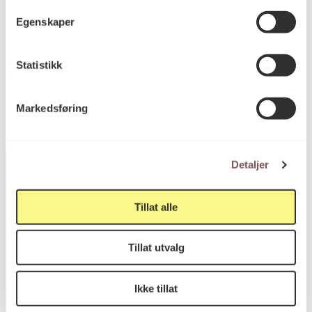
Bredde: 42cm
Egenskaper
KORO.007067
Statistikk
Reference
Markedsføring
Detaljer
Tillat alle
Postadresse
Tillat utvalg
Postboks 6994
Ikke tillat
St. Olavs plass
0130 Oslo