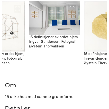
15 definisjoner av ordet hjem,
Ingvar Gundersen. Fotograf:
Øystein Thorvaldsen
 av ordet hjem,
15 definisjoner
en. Fotograf:
Ingvar Gunders
aldsen
Øystein Thorv
Om
15 ulike hus med samme grunnform.
Detaljer