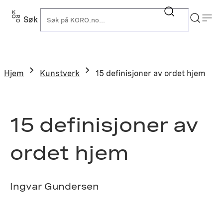
Hopp
til
Søk
K
innhold
Hjem
Kunstverk
15 definisjoner av ordet hjem
15 definisjoner av
ordet hjem
Ingvar Gundersen