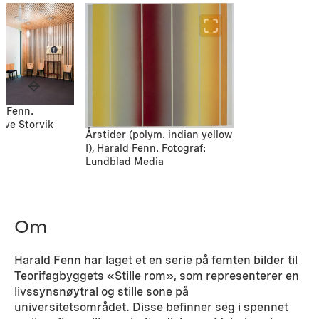
d Fenn.
 Ove Storvik
Årstider (polym. indian yellow
I), Harald Fenn. Fotograf:
Lundblad Media
Om
Harald Fenn har laget et en serie på femten bilder til
Teorifagbyggets «Stille rom», som representerer en
livssynsnøytral og stille sone på
universitetsområdet. Disse befinner seg i spennet