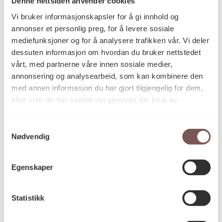
Denne nettsiden anvender cookies
Vi bruker informasjonskapsler for å gi innhold og
annonser et personlig preg, for å levere sosiale
Harald Fenn
Kunstner
mediefunksjoner og for å analysere trafikken vår. Vi deler
dessuten informasjon om hvordan du bruker nettstedet
vårt, med partnerne våre innen sosiale medier,
Maleri, Oljemaling
Kategori
annonsering og analysearbeid, som kan kombinere den
med annen informasjon du har gjort tilgjengelig for dem,
eller som de har samlet inn gjennom din bruk av
tjenestene deres.
Oljemaling på plate
Teknikk og
materiale
Samtykkevalg
Nødvendig
Mål
Egenskaper
Høyde: 48cm
Bredde: 53cm
Statistikk