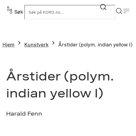
Hopp
til
Søk
K
innhold
Hjem
Kunstverk
Årstider (polym. indian yellow I)
Årstider (polym.
indian yellow I)
Harald Fenn