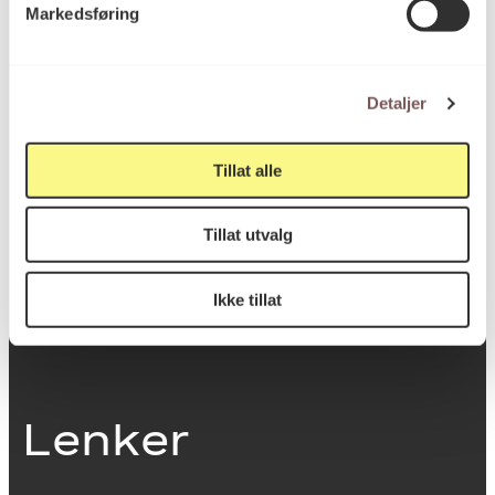
Markedsføring
0251 Oslo
Detaljer
Viktig info
Tillat alle
Utbetaling og fakturering
Tillat utvalg
Personvernerklæring
Om opphavsrett
Dokumentasjonsskjema
Ikke tillat
Last ned logo
Lenker