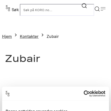
Søk
K
Hjem
Kontakter
Zubair
Zubair
Denne nettsiden anvender cookies