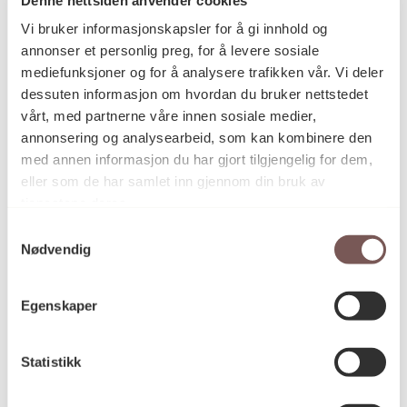
Postadresse
Vi bruker informasjonskapsler for å gi innhold og
annonser et personlig preg, for å levere sosiale
mediefunksjoner og for å analysere trafikken vår. Vi deler
Postboks 6994
dessuten informasjon om hvordan du bruker nettstedet
vårt, med partnerne våre innen sosiale medier,
St. Olavs plass
annonsering og analysearbeid, som kan kombinere den
0130 Oslo
med annen informasjon du har gjort tilgjengelig for dem,
eller som de har samlet inn gjennom din bruk av
post@koro.no
tjenestene deres.
22 99 11 99
Samtykkevalg
Nødvendig
Besøksadresse
Egenskaper
Statistikk
Victoria Terrasse 11
inngang Løkkeveien,