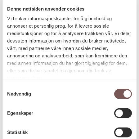
Denne nettsiden anvender cookies
Vi bruker informasjonskapsler for å gi innhold og
Postadresse
annonser et personlig preg, for å levere sosiale
mediefunksjoner og for å analysere trafikken vår. Vi deler
dessuten informasjon om hvordan du bruker nettstedet
vårt, med partnerne våre innen sosiale medier,
Postboks 6994
annonsering og analysearbeid, som kan kombinere den
St. Olavs plass
med annen informasjon du har gjort tilgjengelig for dem,
0130 Oslo
eller som de har samlet inn gjennom din bruk av
tjenestene deres.
post@koro.no
Samtykkevalg
22 99 11 99
Nødvendig
Egenskaper
Besøksadresse
Statistikk