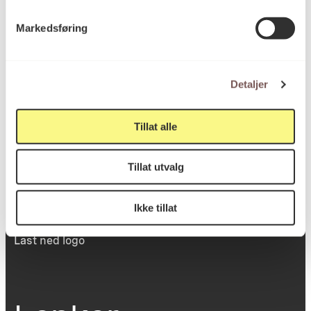
Victoria Terrasse 11
Markedsføring
inngang Løkkeveien,
0251 Oslo
Detaljer
Viktig info
Tillat alle
Tillat utvalg
Utbetaling og fakturering
Personvernerklæring
Om opphavsrett
Ikke tillat
Dokumentasjonsskjema
Last ned logo