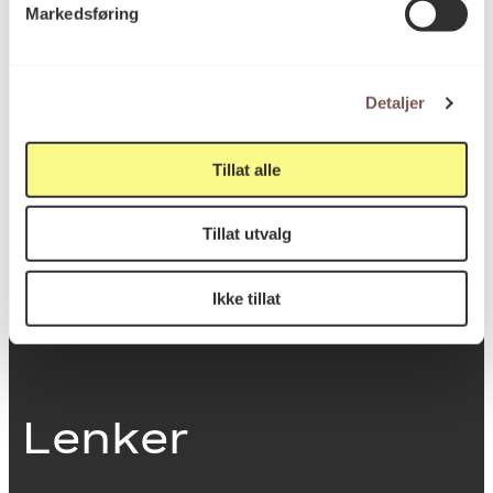
Markedsføring
0251 Oslo
Detaljer
Viktig info
Tillat alle
Utbetaling og fakturering
Tillat utvalg
Personvernerklæring
Om opphavsrett
Dokumentasjonsskjema
Ikke tillat
Last ned logo
Lenker