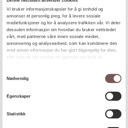
Postadresse
Vi bruker informasjonskapsler for å gi innhold og
annonser et personlig preg, for å levere sosiale
mediefunksjoner og for å analysere trafikken vår. Vi deler
Postboks 6994
dessuten informasjon om hvordan du bruker nettstedet
vårt, med partnerne våre innen sosiale medier,
St. Olavs plass
annonsering og analysearbeid, som kan kombinere den
0130 Oslo
med annen informasjon du har gjort tilgjengelig for dem,
eller som de har samlet inn gjennom din bruk av
post@koro.no
tjenestene deres.
22 99 11 99
Samtykkevalg
Nødvendig
Besøksadresse
Egenskaper
Statistikk
Victoria Terrasse 11
inngang Løkkeveien,