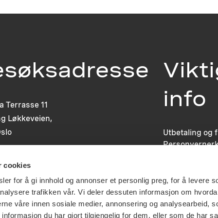
esøksadresse
Vikt
info
ia Terrasse 11
g Løkkeveien,
slo
Utbetaling og 
Personvernerk
Om opphavsre
r cookies
Dokumentasjo
Last ned logo
er for å gi innhold og annonser et personlig preg, for å levere s
nalysere trafikken vår. Vi deler dessuten informasjon om hvorda
nerne våre innen sosiale medier, annonsering og analysearbeid, 
formasjon du har gjort tilgjengelig for dem, eller som de har sa