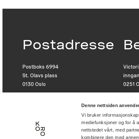
Postadresse
B
Postboks 6994
Victor
St. Olavs plass
inngan
0130 Oslo
0251 O
post@koro.no
Denne nettsiden anvende
22 99 11 99
Vi bruker informasjonskapsl
mediefunksjoner og for å a
nettstedet vårt, med part
kombinere den med annen in