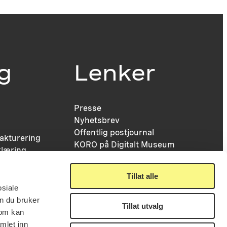
ig
Lenker
Presse
Nyhetsbrev
Offentlig postjournal
fakturering
KORO på Digitalt Museum
læring
Oppdragsportalen
tt
Tilgjengelighetserklæring
nsskjema
Tillat alle
osiale
n du bruker
Tillat utvalg
som kan
mlet inn