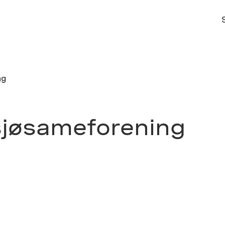
ng
sjøsameforening