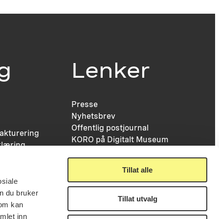
ig
Lenker
Presse
Nyhetsbrev
Offentlig postjournal
fakturering
KORO på Digitalt Museum
læring
Oppdragsportalen
tt
Tilgjengelighetserklæring
nsskjema
Tillat alle
osiale
n du bruker
Tillat utvalg
som kan
mlet inn