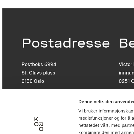
Postadresse
B
Postboks 6994
Victor
St. Olavs plass
inngan
0130 Oslo
0251 O
post@koro.no
Denne nettsiden anvende
22 99 11 99
Vi bruker informasjonskapsl
mediefunksjoner og for å a
nettstedet vårt, med part
kombinere den med annen in