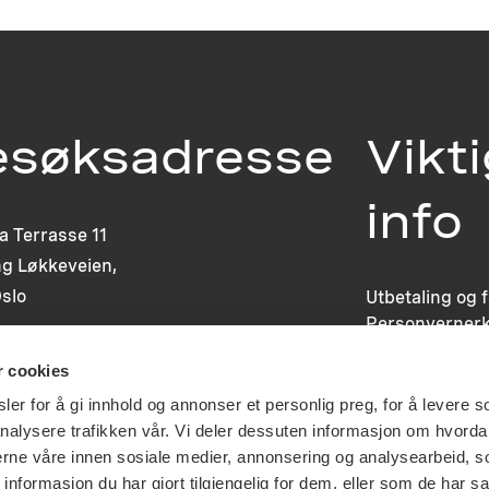
esøksadresse
Vikt
info
ia Terrasse 11
g Løkkeveien,
slo
Utbetaling og 
Personvernerk
Om opphavsre
r cookies
Dokumentasjo
Last ned logo
er for å gi innhold og annonser et personlig preg, for å levere s
nalysere trafikken vår. Vi deler dessuten informasjon om hvorda
nerne våre innen sosiale medier, annonsering og analysearbeid, 
formasjon du har gjort tilgjengelig for dem, eller som de har sa