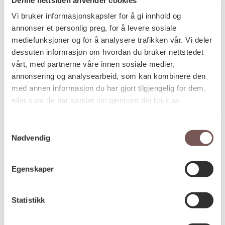
Postadresse
Vi bruker informasjonskapsler for å gi innhold og
annonser et personlig preg, for å levere sosiale
mediefunksjoner og for å analysere trafikken vår. Vi deler
Postboks 6994
dessuten informasjon om hvordan du bruker nettstedet
vårt, med partnerne våre innen sosiale medier,
St. Olavs plass
annonsering og analysearbeid, som kan kombinere den
0130 Oslo
med annen informasjon du har gjort tilgjengelig for dem,
eller som de har samlet inn gjennom din bruk av
post@koro.no
tjenestene deres.
22 99 11 99
Samtykkevalg
Nødvendig
Besøksadresse
Egenskaper
Statistikk
Victoria Terrasse 11
inngang Løkkeveien,