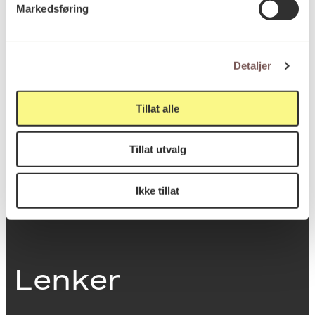
Markedsføring
0251 Oslo
Detaljer
Viktig info
Tillat alle
Utbetaling og fakturering
Tillat utvalg
Personvernerklæring
Om opphavsrett
Dokumentasjonsskjema
Ikke tillat
Last ned logo
Lenker