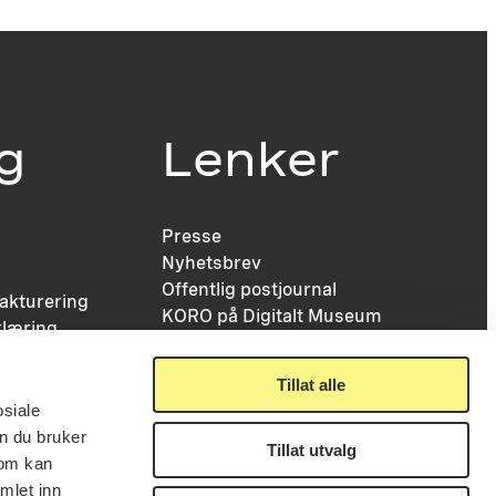
ig
Lenker
Presse
Nyhetsbrev
Offentlig postjournal
fakturering
KORO på Digitalt Museum
læring
Oppdragsportalen
tt
Tilgjengelighetserklæring
nsskjema
Tillat alle
osiale
n du bruker
Tillat utvalg
som kan
mlet inn