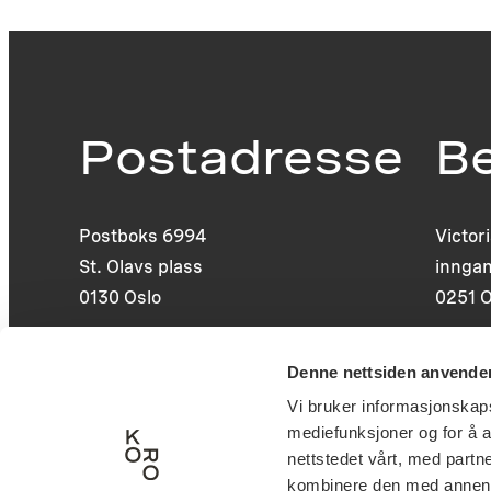
Postadresse
B
Postboks 6994
Victor
St. Olavs plass
inngan
0130 Oslo
0251 O
post@koro.no
Denne nettsiden anvende
22 99 11 99
Vi bruker informasjonskapsl
mediefunksjoner og for å a
nettstedet vårt, med part
kombinere den med annen in