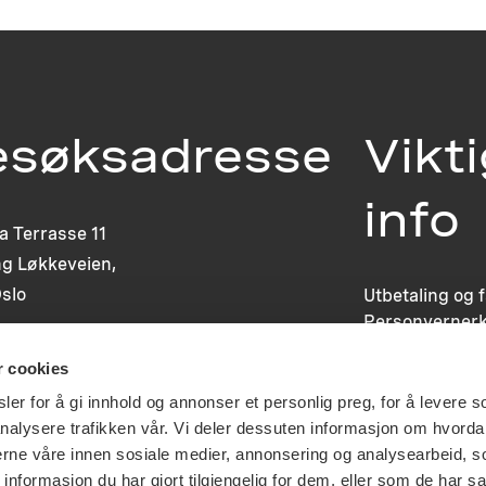
esøksadresse
Vikt
info
ia Terrasse 11
g Løkkeveien,
slo
Utbetaling og 
Personvernerk
Om opphavsre
r cookies
Dokumentasjo
Last ned logo
er for å gi innhold og annonser et personlig preg, for å levere s
nalysere trafikken vår. Vi deler dessuten informasjon om hvorda
nerne våre innen sosiale medier, annonsering og analysearbeid, 
formasjon du har gjort tilgjengelig for dem, eller som de har sa