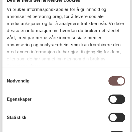
Postadresse
Vi bruker informasjonskapsler for å gi innhold og
annonser et personlig preg, for å levere sosiale
mediefunksjoner og for å analysere trafikken vår. Vi deler
Postboks 6994
dessuten informasjon om hvordan du bruker nettstedet
vårt, med partnerne våre innen sosiale medier,
St. Olavs plass
annonsering og analysearbeid, som kan kombinere den
0130 Oslo
med annen informasjon du har gjort tilgjengelig for dem,
eller som de har samlet inn gjennom din bruk av
post@koro.no
tjenestene deres.
22 99 11 99
Samtykkevalg
Nødvendig
Besøksadresse
Egenskaper
Statistikk
Victoria Terrasse 11
inngang Løkkeveien,