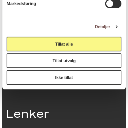
Markedsføring
0251 Oslo
Detaljer
Viktig info
Tillat alle
Utbetaling og fakturering
Tillat utvalg
Personvernerklæring
Om opphavsrett
Dokumentasjonsskjema
Ikke tillat
Last ned logo
Lenker