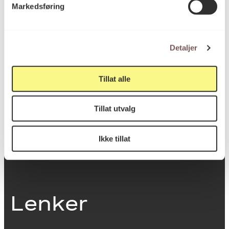
Markedsføring
0251 Oslo
Detaljer
Viktig info
Tillat alle
Utbetaling og fakturering
Tillat utvalg
Personvernerklæring
Om opphavsrett
Dokumentasjonsskjema
Ikke tillat
Last ned logo
Lenker