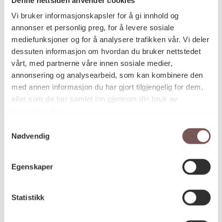
Postadresse
Vi bruker informasjonskapsler for å gi innhold og
annonser et personlig preg, for å levere sosiale
mediefunksjoner og for å analysere trafikken vår. Vi deler
Postboks 6994
dessuten informasjon om hvordan du bruker nettstedet
vårt, med partnerne våre innen sosiale medier,
St. Olavs plass
annonsering og analysearbeid, som kan kombinere den
0130 Oslo
med annen informasjon du har gjort tilgjengelig for dem,
eller som de har samlet inn gjennom din bruk av
post@koro.no
tjenestene deres.
22 99 11 99
Samtykkevalg
Nødvendig
Besøksadresse
Egenskaper
Statistikk
Victoria Terrasse 11
inngang Løkkeveien,