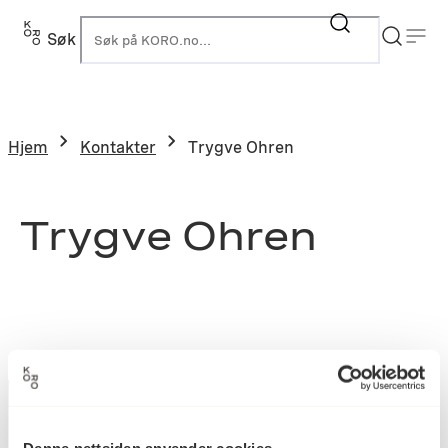
Søk
K
Hjem
Kontakter
Trygve Ohren
Trygve Ohren
Denne nettsiden anvender cookies