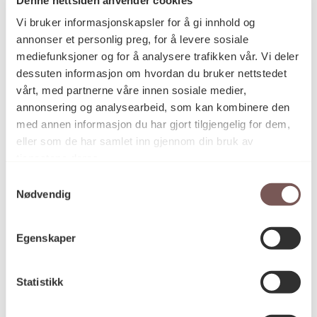
Postadresse
Vi bruker informasjonskapsler for å gi innhold og
annonser et personlig preg, for å levere sosiale
mediefunksjoner og for å analysere trafikken vår. Vi deler
Postboks 6994
dessuten informasjon om hvordan du bruker nettstedet
vårt, med partnerne våre innen sosiale medier,
St. Olavs plass
annonsering og analysearbeid, som kan kombinere den
0130 Oslo
med annen informasjon du har gjort tilgjengelig for dem,
eller som de har samlet inn gjennom din bruk av
post@koro.no
tjenestene deres.
22 99 11 99
Samtykkevalg
Nødvendig
Besøksadresse
Egenskaper
Statistikk
Victoria Terrasse 11
inngang Løkkeveien,