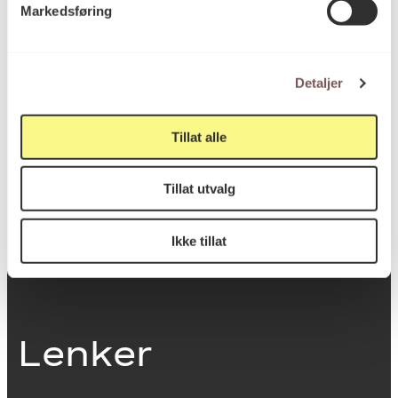
Markedsføring
0251 Oslo
Detaljer
Viktig info
Tillat alle
Utbetaling og fakturering
Tillat utvalg
Personvernerklæring
Om opphavsrett
Dokumentasjonsskjema
Ikke tillat
Last ned logo
Lenker