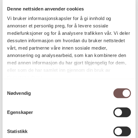
Denne nettsiden anvender cookies
Vi bruker informasjonskapsler for å gi innhold og
Postadresse
annonser et personlig preg, for å levere sosiale
mediefunksjoner og for å analysere trafikken vår. Vi deler
dessuten informasjon om hvordan du bruker nettstedet
vårt, med partnerne våre innen sosiale medier,
Postboks 6994
annonsering og analysearbeid, som kan kombinere den
St. Olavs plass
med annen informasjon du har gjort tilgjengelig for dem,
0130 Oslo
eller som de har samlet inn gjennom din bruk av
tjenestene deres.
post@koro.no
Samtykkevalg
22 99 11 99
Nødvendig
Egenskaper
Besøksadresse
Statistikk