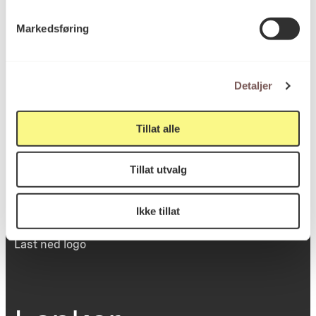
Victoria Terrasse 11
Markedsføring
inngang Løkkeveien,
0251 Oslo
Detaljer
Viktig info
Tillat alle
Tillat utvalg
Utbetaling og fakturering
Personvernerklæring
Om opphavsrett
Ikke tillat
Dokumentasjonsskjema
Last ned logo