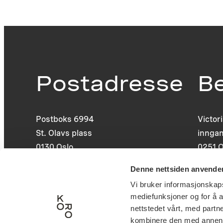
Postadresse
B
Postboks 6994
Victor
St. Olavs plass
inngan
0130 Oslo
0251 O
post@koro.no
Denne nettsiden anvende
22 99 11 99
Vi bruker informasjonskapsl
mediefunksjoner og for å a
nettstedet vårt, med part
kombinere den med annen in