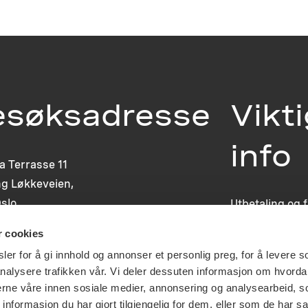
esøksadresse
Vikt
info
ia Terrasse 11
g Løkkeveien,
slo
Utbetaling og 
Personvernerk
r cookies
Om opphavsre
Dokumentasjo
er for å gi innhold og annonser et personlig preg, for å levere s
Last ned logo
nalysere trafikken vår. Vi deler dessuten informasjon om hvorda
nerne våre innen sosiale medier, annonsering og analysearbeid, 
formasjon du har gjort tilgjengelig for dem, eller som de har sa