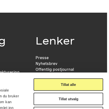
ig
Lenker
Presse
Nyhetsbrev
Offentlig postjournal
fakturering
KORO på Digitalt Museum
læring
Oppdragsportalen
tt
Tillat alle
Tilgjengelighetserklæring
nsskjema
osiale
n du bruker
Tillat utvalg
som kan
mlet inn