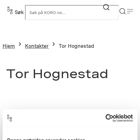
Søk
K
Hjem
Kontakter
Tor Hognestad
Tor Hognestad
Denne nettsiden anvender cookies