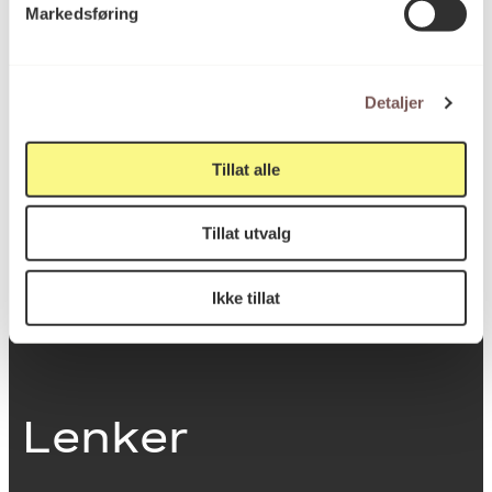
Markedsføring
0251 Oslo
Detaljer
Viktig info
Tillat alle
Utbetaling og fakturering
Tillat utvalg
Personvernerklæring
Om opphavsrett
Dokumentasjonsskjema
Ikke tillat
Last ned logo
Lenker