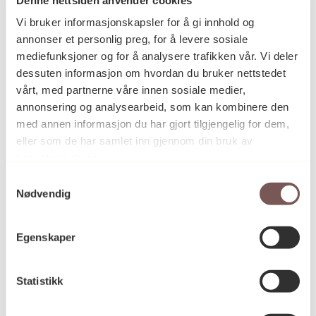
Postadresse
Vi bruker informasjonskapsler for å gi innhold og
annonser et personlig preg, for å levere sosiale
mediefunksjoner og for å analysere trafikken vår. Vi deler
Postboks 6994
dessuten informasjon om hvordan du bruker nettstedet
vårt, med partnerne våre innen sosiale medier,
St. Olavs plass
annonsering og analysearbeid, som kan kombinere den
0130 Oslo
med annen informasjon du har gjort tilgjengelig for dem,
eller som de har samlet inn gjennom din bruk av
post@koro.no
tjenestene deres.
22 99 11 99
Samtykkevalg
Nødvendig
Besøksadresse
Egenskaper
Statistikk
Victoria Terrasse 11
inngang Løkkeveien,