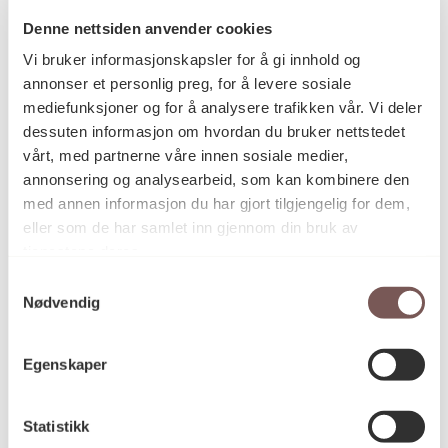
Denne nettsiden anvender cookies
Vi bruker informasjonskapsler for å gi innhold og
Postadresse
annonser et personlig preg, for å levere sosiale
mediefunksjoner og for å analysere trafikken vår. Vi deler
dessuten informasjon om hvordan du bruker nettstedet
vårt, med partnerne våre innen sosiale medier,
Postboks 6994
annonsering og analysearbeid, som kan kombinere den
St. Olavs plass
med annen informasjon du har gjort tilgjengelig for dem,
0130 Oslo
eller som de har samlet inn gjennom din bruk av
tjenestene deres.
post@koro.no
Samtykkevalg
22 99 11 99
Nødvendig
Egenskaper
Besøksadresse
Statistikk