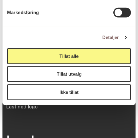
Victoria Terrasse 11
Markedsføring
inngang Løkkeveien,
0251 Oslo
Detaljer
Viktig info
Tillat alle
Tillat utvalg
Utbetaling og fakturering
Personvernerklæring
Om opphavsrett
Ikke tillat
Dokumentasjonsskjema
Last ned logo