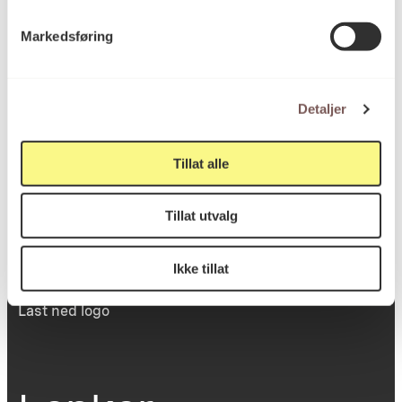
Victoria Terrasse 11
Markedsføring
inngang Løkkeveien,
0251 Oslo
Detaljer
Viktig info
Tillat alle
Tillat utvalg
Utbetaling og fakturering
Personvernerklæring
Om opphavsrett
Ikke tillat
Dokumentasjonsskjema
Last ned logo