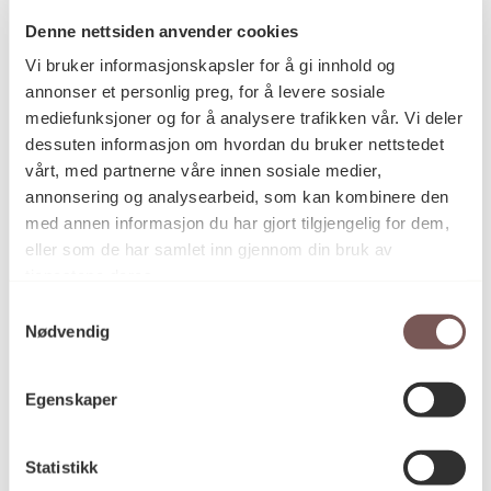
Denne nettsiden anvender cookies
Vi bruker informasjonskapsler for å gi innhold og
Postadresse
annonser et personlig preg, for å levere sosiale
mediefunksjoner og for å analysere trafikken vår. Vi deler
dessuten informasjon om hvordan du bruker nettstedet
vårt, med partnerne våre innen sosiale medier,
Postboks 6994
annonsering og analysearbeid, som kan kombinere den
St. Olavs plass
med annen informasjon du har gjort tilgjengelig for dem,
0130 Oslo
eller som de har samlet inn gjennom din bruk av
tjenestene deres.
post@koro.no
Samtykkevalg
22 99 11 99
Nødvendig
Egenskaper
Besøksadresse
Statistikk