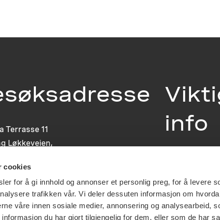
esøksadresse
Vikt
info
ia Terrasse 11
g Løkkeveien,
slo
Utbetaling og 
r cookies
Personvernerk
Om opphavsre
er for å gi innhold og annonser et personlig preg, for å levere s
Dokumentasjo
nalysere trafikken vår. Vi deler dessuten informasjon om hvorda
Last ned logo
nerne våre innen sosiale medier, annonsering og analysearbeid, 
formasjon du har gjort tilgjengelig for dem, eller som de har sa