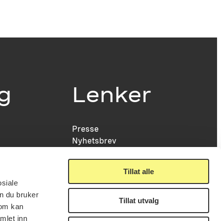
ig
Lenker
Presse
Nyhetsbrev
Offentlig postjournal
fakturering
KORO på Digitalt Museum
læring
Tillat alle
Oppdragsportalen
tt
osiale
Tilgjengelighetserklæring
nsskjema
n du bruker
Tillat utvalg
som kan
mlet inn