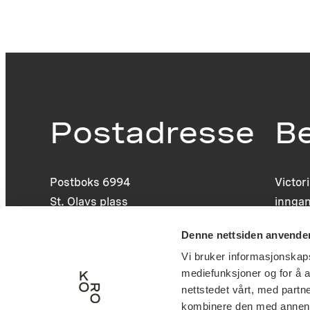
Postadresse
B
Postboks 6994
Victor
St. Olavs plass
inngan
0130 Oslo
0251 O
Denne nettsiden anvende
post@koro.no
Vi bruker informasjonskapsl
22 99 11 99
mediefunksjoner og for å a
nettstedet vårt, med part
kombinere den med annen in