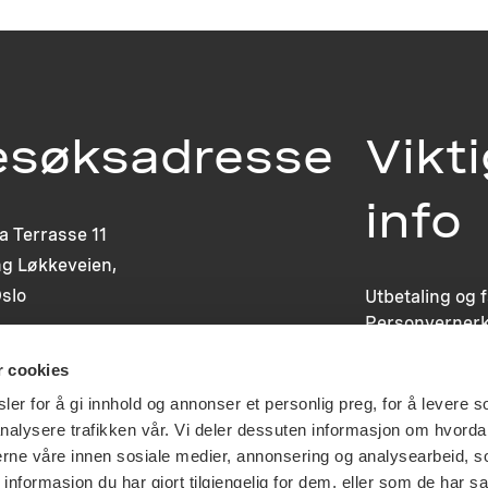
esøksadresse
Vikt
info
ia Terrasse 11
g Løkkeveien,
slo
Utbetaling og 
Personvernerk
Om opphavsre
r cookies
Dokumentasjo
Last ned logo
er for å gi innhold og annonser et personlig preg, for å levere s
nalysere trafikken vår. Vi deler dessuten informasjon om hvorda
nerne våre innen sosiale medier, annonsering og analysearbeid, 
formasjon du har gjort tilgjengelig for dem, eller som de har sa