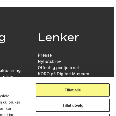
ig
Lenker
Presse
Nyhetsbrev
Offentlig postjournal
fakturering
KORO på Digitalt Museum
læring
Oppdragsportalen
tt
Tilgjengelighetserklæring
nsskjema
Tillat alle
osiale
n du bruker
Tillat utvalg
som kan
mlet inn