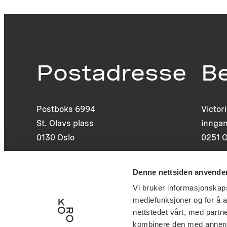
Postadresse
B
Postboks 6994
Victor
St. Olavs plass
inngan
0130 Oslo
0251 O
post@koro.no
Denne nettsiden anvende
22 99 11 99
Vi bruker informasjonskapsl
mediefunksjoner og for å a
nettstedet vårt, med part
kombinere den med annen in