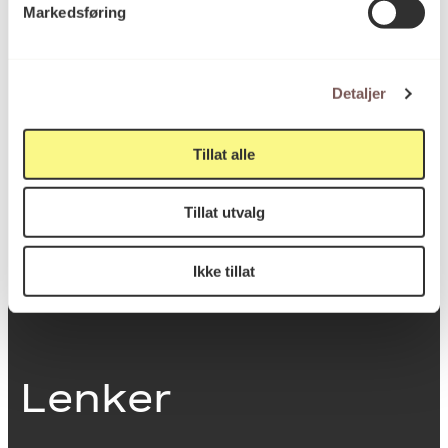
Markedsføring
0251 Oslo
Detaljer
Viktig info
Tillat alle
Utbetaling og fakturering
Tillat utvalg
Personvernerklæring
Om opphavsrett
Dokumentasjonsskjema
Ikke tillat
Last ned logo
Lenker