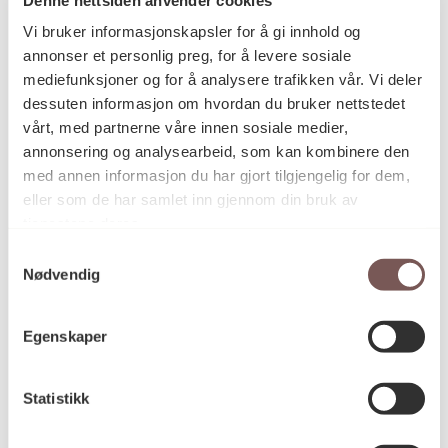
Postadresse
Vi bruker informasjonskapsler for å gi innhold og
annonser et personlig preg, for å levere sosiale
mediefunksjoner og for å analysere trafikken vår. Vi deler
Postboks 6994
dessuten informasjon om hvordan du bruker nettstedet
vårt, med partnerne våre innen sosiale medier,
St. Olavs plass
annonsering og analysearbeid, som kan kombinere den
0130 Oslo
med annen informasjon du har gjort tilgjengelig for dem,
eller som de har samlet inn gjennom din bruk av
post@koro.no
tjenestene deres.
22 99 11 99
Samtykkevalg
Nødvendig
Besøksadresse
Egenskaper
Statistikk
Victoria Terrasse 11
inngang Løkkeveien,