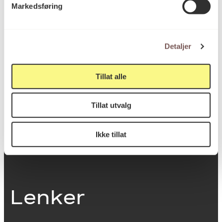
Markedsføring
0251 Oslo
Detaljer
Viktig info
Tillat alle
Utbetaling og fakturering
Tillat utvalg
Personvernerklæring
Om opphavsrett
Dokumentasjonsskjema
Ikke tillat
Last ned logo
Lenker