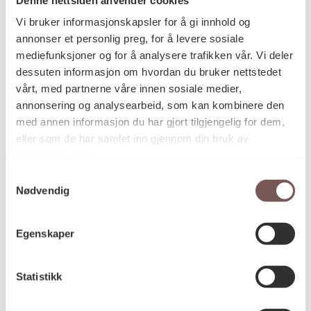
Postadresse
Vi bruker informasjonskapsler for å gi innhold og
annonser et personlig preg, for å levere sosiale
mediefunksjoner og for å analysere trafikken vår. Vi deler
Postboks 6994
dessuten informasjon om hvordan du bruker nettstedet
vårt, med partnerne våre innen sosiale medier,
St. Olavs plass
annonsering og analysearbeid, som kan kombinere den
0130 Oslo
med annen informasjon du har gjort tilgjengelig for dem,
eller som de har samlet inn gjennom din bruk av
post@koro.no
tjenestene deres.
22 99 11 99
Samtykkevalg
Nødvendig
Besøksadresse
Egenskaper
Statistikk
Victoria Terrasse 11
inngang Løkkeveien,