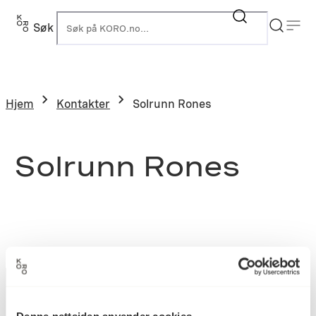
Søk
K
Hjem
Kontakter
Solrunn Rones
Solrunn Rones
Denne nettsiden anvender cookies