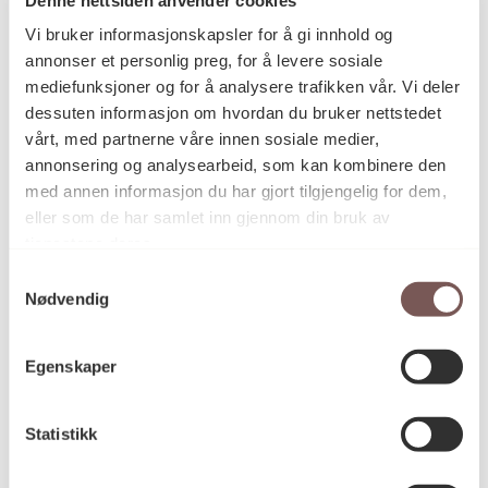
Postadresse
Vi bruker informasjonskapsler for å gi innhold og
annonser et personlig preg, for å levere sosiale
mediefunksjoner og for å analysere trafikken vår. Vi deler
Postboks 6994
dessuten informasjon om hvordan du bruker nettstedet
vårt, med partnerne våre innen sosiale medier,
St. Olavs plass
annonsering og analysearbeid, som kan kombinere den
0130 Oslo
med annen informasjon du har gjort tilgjengelig for dem,
eller som de har samlet inn gjennom din bruk av
post@koro.no
tjenestene deres.
22 99 11 99
Samtykkevalg
Nødvendig
Besøksadresse
Egenskaper
Statistikk
Victoria Terrasse 11
inngang Løkkeveien,