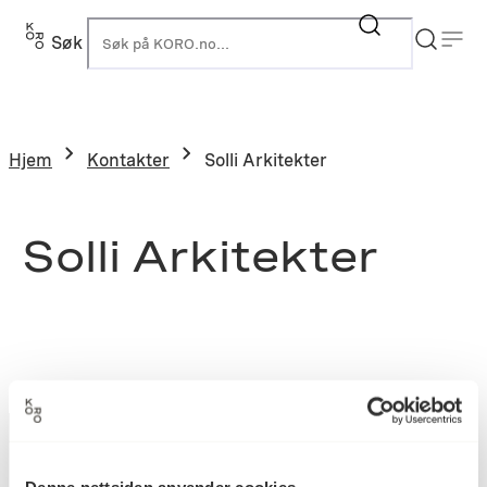
Søk
K
Hjem
Kontakter
Solli Arkitekter
Solli Arkitekter
Denne nettsiden anvender cookies