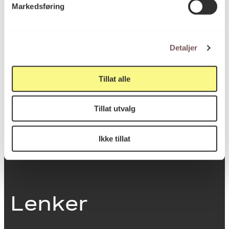
Markedsføring
0251 Oslo
Detaljer
Viktig info
Tillat alle
Utbetaling og fakturering
Tillat utvalg
Personvernerklæring
Om opphavsrett
Dokumentasjonsskjema
Ikke tillat
Last ned logo
Lenker