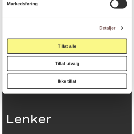
Markedsføring
0251 Oslo
Detaljer
Viktig info
Tillat alle
Utbetaling og fakturering
Tillat utvalg
Personvernerklæring
Om opphavsrett
Dokumentasjonsskjema
Ikke tillat
Last ned logo
Lenker