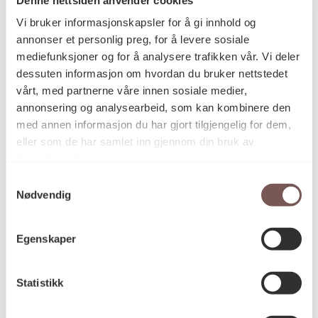
Postadresse
Vi bruker informasjonskapsler for å gi innhold og
annonser et personlig preg, for å levere sosiale
mediefunksjoner og for å analysere trafikken vår. Vi deler
Postboks 6994
dessuten informasjon om hvordan du bruker nettstedet
vårt, med partnerne våre innen sosiale medier,
St. Olavs plass
annonsering og analysearbeid, som kan kombinere den
0130 Oslo
med annen informasjon du har gjort tilgjengelig for dem,
eller som de har samlet inn gjennom din bruk av
post@koro.no
tjenestene deres.
22 99 11 99
Samtykkevalg
Nødvendig
Besøksadresse
Egenskaper
Statistikk
Victoria Terrasse 11
inngang Løkkeveien,