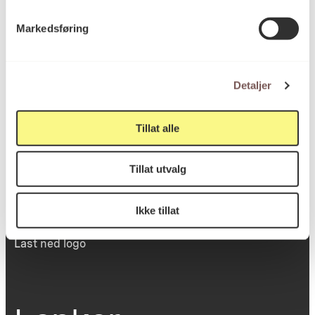
Victoria Terrasse 11
Markedsføring
inngang Løkkeveien,
0251 Oslo
Detaljer
Viktig info
Tillat alle
Tillat utvalg
Utbetaling og fakturering
Personvernerklæring
Om opphavsrett
Ikke tillat
Dokumentasjonsskjema
Last ned logo