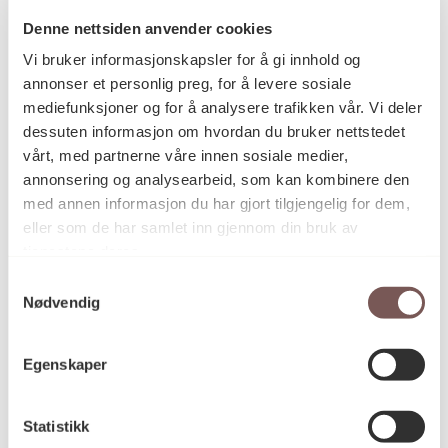
Denne nettsiden anvender cookies
Vi bruker informasjonskapsler for å gi innhold og
Postadresse
annonser et personlig preg, for å levere sosiale
mediefunksjoner og for å analysere trafikken vår. Vi deler
dessuten informasjon om hvordan du bruker nettstedet
vårt, med partnerne våre innen sosiale medier,
Postboks 6994
annonsering og analysearbeid, som kan kombinere den
St. Olavs plass
med annen informasjon du har gjort tilgjengelig for dem,
0130 Oslo
eller som de har samlet inn gjennom din bruk av
tjenestene deres.
post@koro.no
Samtykkevalg
22 99 11 99
Nødvendig
Egenskaper
Besøksadresse
Statistikk