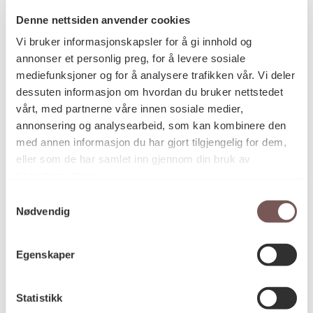
Denne nettsiden anvender cookies
Vi bruker informasjonskapsler for å gi innhold og
Postadresse
annonser et personlig preg, for å levere sosiale
mediefunksjoner og for å analysere trafikken vår. Vi deler
dessuten informasjon om hvordan du bruker nettstedet
vårt, med partnerne våre innen sosiale medier,
Postboks 6994
annonsering og analysearbeid, som kan kombinere den
St. Olavs plass
med annen informasjon du har gjort tilgjengelig for dem,
0130 Oslo
eller som de har samlet inn gjennom din bruk av
tjenestene deres.
post@koro.no
Samtykkevalg
22 99 11 99
Nødvendig
Egenskaper
Besøksadresse
Statistikk