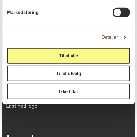
Victoria Terrasse 11
Markedsføring
inngang Løkkeveien,
0251 Oslo
Detaljer
Viktig info
Tillat alle
Tillat utvalg
Utbetaling og fakturering
Personvernerklæring
Om opphavsrett
Ikke tillat
Dokumentasjonsskjema
Last ned logo