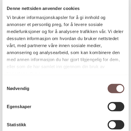
Denne nettsiden anvender cookies
Vi bruker informasjonskapsler for å gi innhold og
Postadresse
annonser et personlig preg, for å levere sosiale
mediefunksjoner og for å analysere trafikken vår. Vi deler
dessuten informasjon om hvordan du bruker nettstedet
vårt, med partnerne våre innen sosiale medier,
Postboks 6994
annonsering og analysearbeid, som kan kombinere den
St. Olavs plass
med annen informasjon du har gjort tilgjengelig for dem,
0130 Oslo
eller som de har samlet inn gjennom din bruk av
tjenestene deres.
post@koro.no
Samtykkevalg
22 99 11 99
Nødvendig
Egenskaper
Besøksadresse
Statistikk