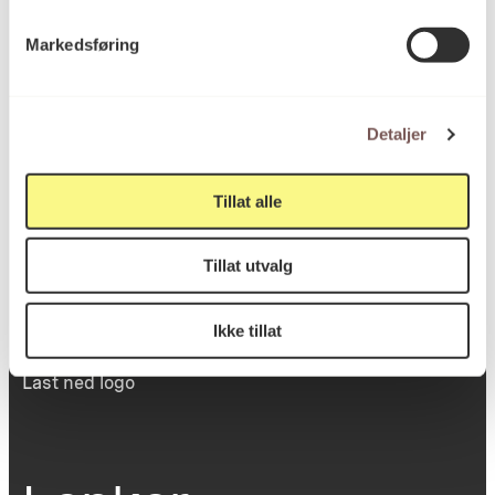
Victoria Terrasse 11
Markedsføring
inngang Løkkeveien,
0251 Oslo
Detaljer
Viktig info
Tillat alle
Tillat utvalg
Utbetaling og fakturering
Personvernerklæring
Om opphavsrett
Ikke tillat
Dokumentasjonsskjema
Last ned logo