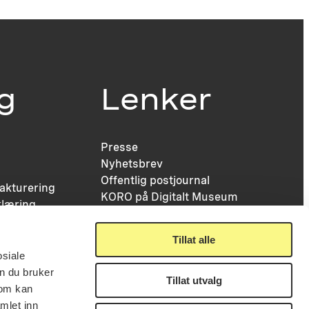
ig
Lenker
Presse
Nyhetsbrev
Offentlig postjournal
fakturering
KORO på Digitalt Museum
læring
Oppdragsportalen
tt
Tilgjengelighetserklæring
nsskjema
Tillat alle
osiale
n du bruker
Tillat utvalg
som kan
mlet inn