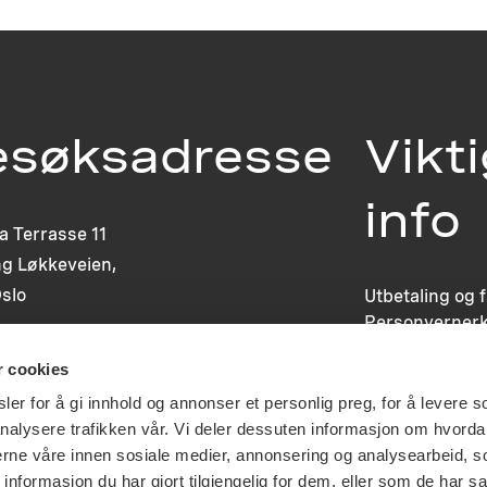
esøksadresse
Vikt
info
ia Terrasse 11
g Løkkeveien,
slo
Utbetaling og 
Personvernerk
Om opphavsre
r cookies
Dokumentasjo
Last ned logo
er for å gi innhold og annonser et personlig preg, for å levere s
nalysere trafikken vår. Vi deler dessuten informasjon om hvorda
nerne våre innen sosiale medier, annonsering og analysearbeid, 
formasjon du har gjort tilgjengelig for dem, eller som de har sa