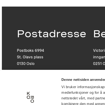
Postadresse
B
Postboks 6994
Victor
St. Olavs plass
inngan
0130 Oslo
0251 O
post@koro.no
Denne nettsiden anvende
22 99 11 99
Vi bruker informasjonskapsl
mediefunksjoner og for å a
nettstedet vårt, med part
kombinere den med annen in