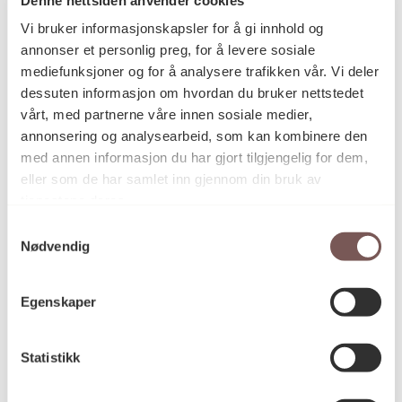
Postadresse
Vi bruker informasjonskapsler for å gi innhold og
annonser et personlig preg, for å levere sosiale
mediefunksjoner og for å analysere trafikken vår. Vi deler
Postboks 6994
dessuten informasjon om hvordan du bruker nettstedet
vårt, med partnerne våre innen sosiale medier,
St. Olavs plass
annonsering og analysearbeid, som kan kombinere den
0130 Oslo
med annen informasjon du har gjort tilgjengelig for dem,
eller som de har samlet inn gjennom din bruk av
post@koro.no
tjenestene deres.
22 99 11 99
Samtykkevalg
Nødvendig
Besøksadresse
Egenskaper
Statistikk
Victoria Terrasse 11
inngang Løkkeveien,