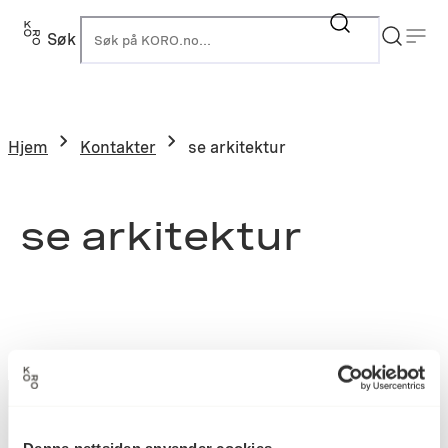
Søk
K
Hjem
Kontakter
se arkitektur
se arkitektur
Denne nettsiden anvender cookies