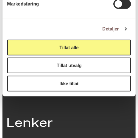
Markedsføring
0251 Oslo
Detaljer
Viktig info
Tillat alle
Utbetaling og fakturering
Tillat utvalg
Personvernerklæring
Om opphavsrett
Dokumentasjonsskjema
Ikke tillat
Last ned logo
Lenker