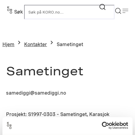
Søk
K
Hjem
Kontakter
Sametinget
Sametinget
samediggi@samediggi.no
Prosjekt: S1997-0303 – Sametinget, Karasjok