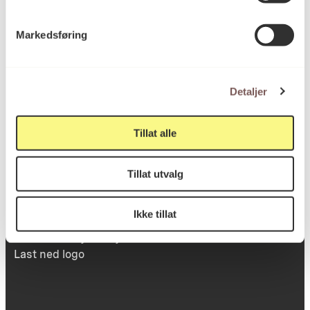
Victoria Terrasse 11
Markedsføring
inngang Løkkeveien,
0251 Oslo
Detaljer
Viktig info
Tillat alle
Tillat utvalg
Utbetaling og fakturering
Personvernerklæring
Ikke tillat
Om opphavsrett
Dokumentasjonsskjema
Last ned logo