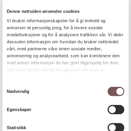
Denne nettsiden anvender cookies
Vi bruker informasjonskapsler for å gi innhold og
annonser et personlig preg, for å levere sosiale
Postadresse
mediefunksjoner og for å analysere trafikken vår. Vi deler
dessuten informasjon om hvordan du bruker nettstedet
vårt, med partnerne våre innen sosiale medier,
Postboks 6994
annonsering og analysearbeid, som kan kombinere den
St. Olavs plass
med annen informasjon du har gjort tilgjengelig for dem,
0130 Oslo
eller som de har samlet inn gjennom din bruk av
tjenestene deres.
post@koro.no
Samtykkevalg
22 99 11 99
Nødvendig
Egenskaper
Besøksadresse
Statistikk