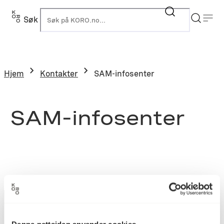
Søk
K
Hjem
Kontakter
SAM-infosenter
SAM-infosenter
Denne nettsiden anvender cookies