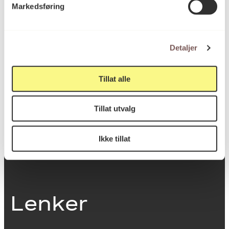
Markedsføring
0251 Oslo
Detaljer
Viktig info
Tillat alle
Utbetaling og fakturering
Tillat utvalg
Personvernerklæring
Om opphavsrett
Dokumentasjonsskjema
Ikke tillat
Last ned logo
Lenker