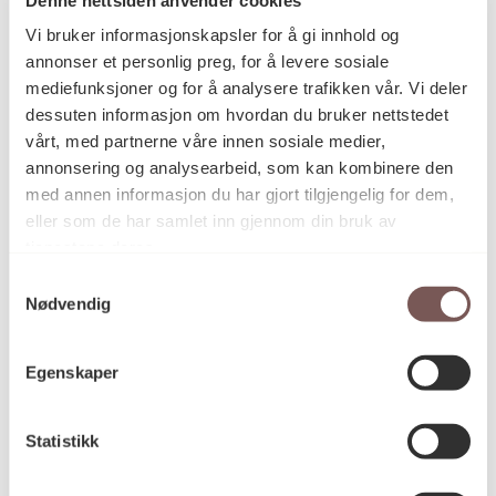
Postadresse
Vi bruker informasjonskapsler for å gi innhold og
annonser et personlig preg, for å levere sosiale
mediefunksjoner og for å analysere trafikken vår. Vi deler
Postboks 6994
dessuten informasjon om hvordan du bruker nettstedet
vårt, med partnerne våre innen sosiale medier,
St. Olavs plass
annonsering og analysearbeid, som kan kombinere den
0130 Oslo
med annen informasjon du har gjort tilgjengelig for dem,
eller som de har samlet inn gjennom din bruk av
post@koro.no
tjenestene deres.
22 99 11 99
Samtykkevalg
Nødvendig
Besøksadresse
Egenskaper
Statistikk
Victoria Terrasse 11
inngang Løkkeveien,