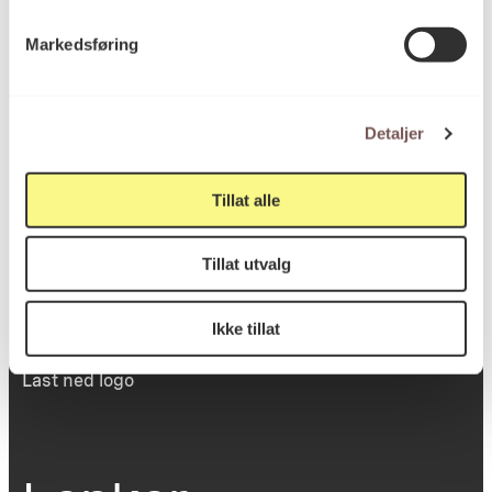
Victoria Terrasse 11
Markedsføring
inngang Løkkeveien,
0251 Oslo
Detaljer
Viktig info
Tillat alle
Tillat utvalg
Utbetaling og fakturering
Personvernerklæring
Om opphavsrett
Ikke tillat
Dokumentasjonsskjema
Last ned logo