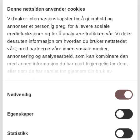
Denne nettsiden anvender cookies
Vi bruker informasjonskapsler for å gi innhold og
Postadresse
annonser et personlig preg, for å levere sosiale
mediefunksjoner og for å analysere trafikken vår. Vi deler
dessuten informasjon om hvordan du bruker nettstedet
vårt, med partnerne våre innen sosiale medier,
Postboks 6994
annonsering og analysearbeid, som kan kombinere den
St. Olavs plass
med annen informasjon du har gjort tilgjengelig for dem,
0130 Oslo
eller som de har samlet inn gjennom din bruk av
tjenestene deres.
post@koro.no
Samtykkevalg
22 99 11 99
Nødvendig
Egenskaper
Besøksadresse
Statistikk