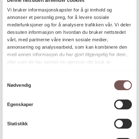
Postadresse
Vi bruker informasjonskapsler for å gi innhold og
annonser et personlig preg, for å levere sosiale
mediefunksjoner og for å analysere trafikken vår. Vi deler
Postboks 6994
dessuten informasjon om hvordan du bruker nettstedet
vårt, med partnerne våre innen sosiale medier,
St. Olavs plass
annonsering og analysearbeid, som kan kombinere den
0130 Oslo
med annen informasjon du har gjort tilgjengelig for dem,
eller som de har samlet inn gjennom din bruk av
post@koro.no
tjenestene deres.
22 99 11 99
Samtykkevalg
Nødvendig
Besøksadresse
Egenskaper
Statistikk
Victoria Terrasse 11
inngang Løkkeveien,