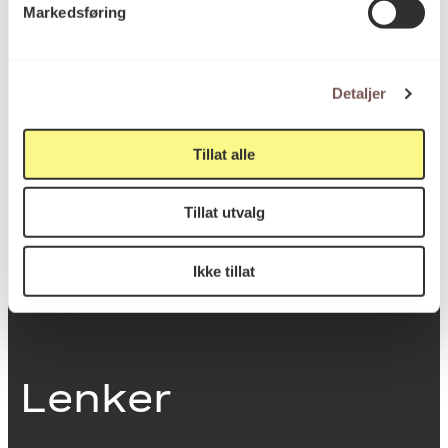
Markedsføring
0251 Oslo
Detaljer
Viktig info
Tillat alle
Utbetaling og fakturering
Tillat utvalg
Personvernerklæring
Om opphavsrett
Dokumentasjonsskjema
Ikke tillat
Last ned logo
Lenker