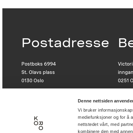
Postadresse
B
Postboks 6994
Victor
St. Olavs plass
inngan
0130 Oslo
0251 O
post@koro.no
Denne nettsiden anvende
22 99 11 99
Vi bruker informasjonskapsl
mediefunksjoner og for å a
nettstedet vårt, med part
kombinere den med annen in