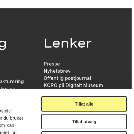
ig
Lenker
Presse
Nyhetsbrev
Offentlig postjournal
fakturering
KORO på Digitalt Museum
læring
Oppdragsportalen
tt
Tilgjengelighetserklæring
nsskjema
Tillat alle
osiale
n du bruker
Tillat utvalg
som kan
mlet inn