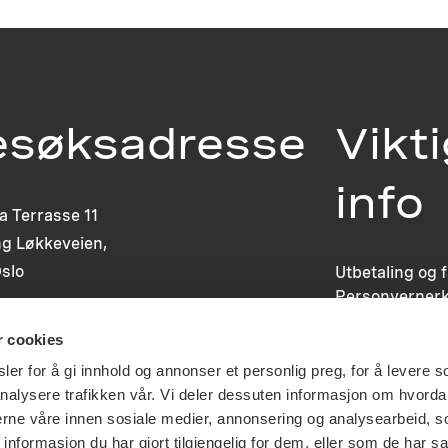
esøksadresse
Vikt
info
ia Terrasse 11
g Løkkeveien,
slo
Utbetaling og 
Personvernerk
Om opphavsre
r cookies
Dokumentasjo
Last ned logo
er for å gi innhold og annonser et personlig preg, for å levere s
nalysere trafikken vår. Vi deler dessuten informasjon om hvorda
nerne våre innen sosiale medier, annonsering og analysearbeid, 
formasjon du har gjort tilgjengelig for dem, eller som de har sa