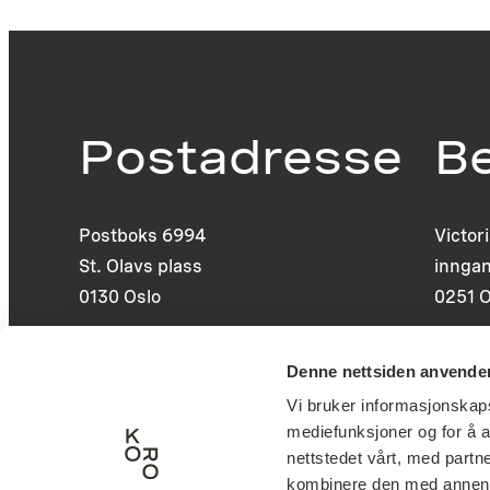
Postadresse
B
Postboks 6994
Victor
St. Olavs plass
inngan
0130 Oslo
0251 O
post@koro.no
Denne nettsiden anvende
22 99 11 99
Vi bruker informasjonskapsl
mediefunksjoner og for å a
nettstedet vårt, med part
kombinere den med annen in