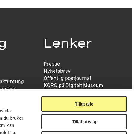
ig
Lenker
Presse
Nyhetsbrev
Offentlig postjournal
fakturering
KORO på Digitalt Museum
læring
Oppdragsportalen
tt
Tilgjengelighetserklæring
nsskjema
Tillat alle
osiale
n du bruker
Tillat utvalg
som kan
mlet inn