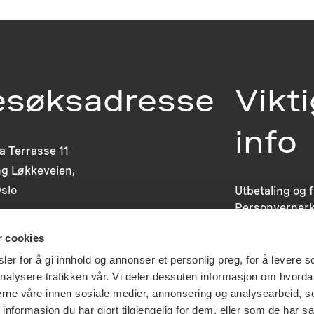
esøksadresse
Vikt
info
ia Terrasse 11
g Løkkeveien,
slo
Utbetaling og 
Personvernerk
Om opphavsre
r cookies
Dokumentasjo
Last ned logo
er for å gi innhold og annonser et personlig preg, for å levere s
nalysere trafikken vår. Vi deler dessuten informasjon om hvorda
nerne våre innen sosiale medier, annonsering og analysearbeid, 
formasjon du har gjort tilgjengelig for dem, eller som de har sa