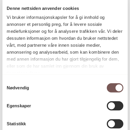
Denne nettsiden anvender cookies
Vi bruker informasjonskapsler for å gi innhold og
Postadresse
annonser et personlig preg, for å levere sosiale
mediefunksjoner og for å analysere trafikken vår. Vi deler
dessuten informasjon om hvordan du bruker nettstedet
vårt, med partnerne våre innen sosiale medier,
Postboks 6994
annonsering og analysearbeid, som kan kombinere den
St. Olavs plass
med annen informasjon du har gjort tilgjengelig for dem,
0130 Oslo
eller som de har samlet inn gjennom din bruk av
tjenestene deres.
post@koro.no
Samtykkevalg
22 99 11 99
Nødvendig
Egenskaper
Besøksadresse
Statistikk