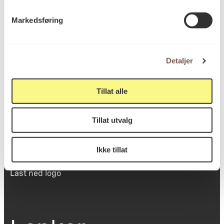
Victoria Terrasse 11
Markedsføring
inngang Løkkeveien,
0251 Oslo
Detaljer
Viktig info
Tillat alle
Tillat utvalg
Utbetaling og fakturering
Personvernerklæring
Om opphavsrett
Ikke tillat
Dokumentasjonsskjema
Last ned logo