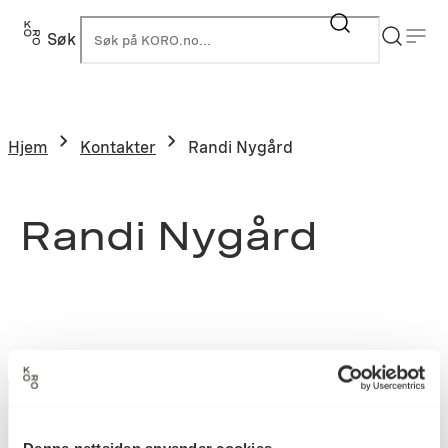
Søk
K
Hjem
Kontakter
Randi Nygård
Randi Nygård
Denne nettsiden anvender cookies