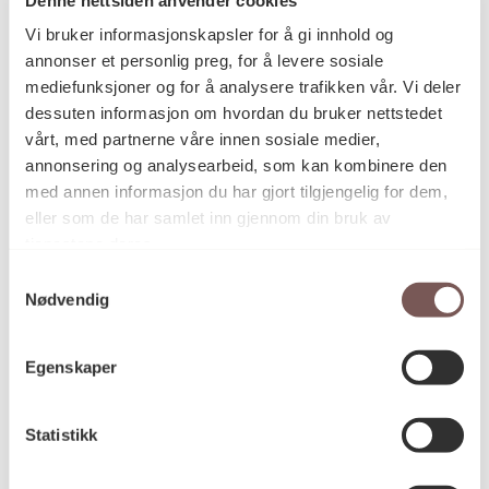
Postadresse
Vi bruker informasjonskapsler for å gi innhold og
annonser et personlig preg, for å levere sosiale
mediefunksjoner og for å analysere trafikken vår. Vi deler
Postboks 6994
dessuten informasjon om hvordan du bruker nettstedet
vårt, med partnerne våre innen sosiale medier,
St. Olavs plass
annonsering og analysearbeid, som kan kombinere den
0130 Oslo
med annen informasjon du har gjort tilgjengelig for dem,
eller som de har samlet inn gjennom din bruk av
post@koro.no
tjenestene deres.
22 99 11 99
Samtykkevalg
Nødvendig
Besøksadresse
Egenskaper
Statistikk
Victoria Terrasse 11
inngang Løkkeveien,