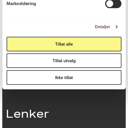
Markedsføring
0251 Oslo
Detaljer
Viktig info
Tillat alle
Utbetaling og fakturering
Tillat utvalg
Personvernerklæring
Om opphavsrett
Dokumentasjonsskjema
Ikke tillat
Last ned logo
Lenker