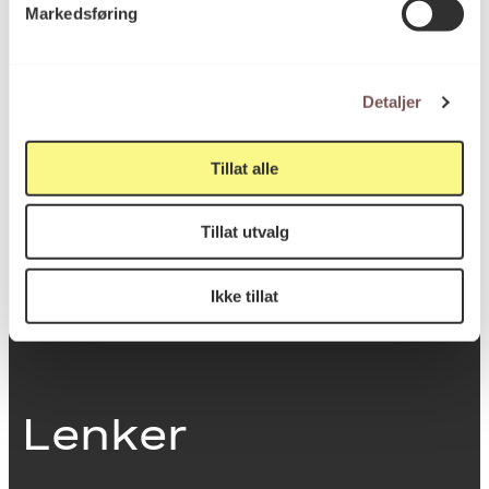
Markedsføring
0251 Oslo
Detaljer
Viktig info
Tillat alle
Utbetaling og fakturering
Tillat utvalg
Personvernerklæring
Om opphavsrett
Dokumentasjonsskjema
Ikke tillat
Last ned logo
Lenker