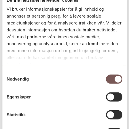
Postadresse
Vi bruker informasjonskapsler for å gi innhold og
annonser et personlig preg, for å levere sosiale
mediefunksjoner og for å analysere trafikken vår. Vi deler
Postboks 6994
dessuten informasjon om hvordan du bruker nettstedet
vårt, med partnerne våre innen sosiale medier,
St. Olavs plass
annonsering og analysearbeid, som kan kombinere den
0130 Oslo
med annen informasjon du har gjort tilgjengelig for dem,
eller som de har samlet inn gjennom din bruk av
post@koro.no
tjenestene deres.
22 99 11 99
Samtykkevalg
Nødvendig
Besøksadresse
Egenskaper
Statistikk
Victoria Terrasse 11
inngang Løkkeveien,