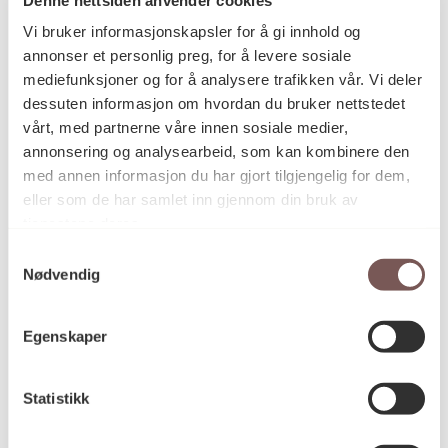
Postadresse
Vi bruker informasjonskapsler for å gi innhold og
annonser et personlig preg, for å levere sosiale
mediefunksjoner og for å analysere trafikken vår. Vi deler
Postboks 6994
dessuten informasjon om hvordan du bruker nettstedet
vårt, med partnerne våre innen sosiale medier,
St. Olavs plass
annonsering og analysearbeid, som kan kombinere den
0130 Oslo
med annen informasjon du har gjort tilgjengelig for dem,
eller som de har samlet inn gjennom din bruk av
post@koro.no
tjenestene deres.
22 99 11 99
Samtykkevalg
Nødvendig
Besøksadresse
Egenskaper
Statistikk
Victoria Terrasse 11
inngang Løkkeveien,