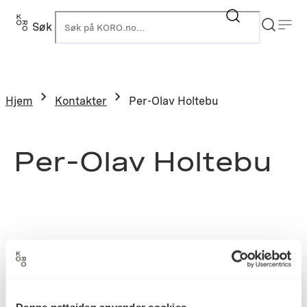
Søk
K
Hjem
Kontakter
Per-Olav Holtebu
Per-Olav Holtebu
Denne nettsiden anvender cookies