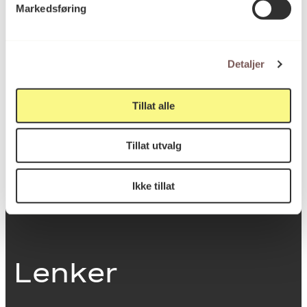
Markedsføring
0251 Oslo
Detaljer
Viktig info
Tillat alle
Utbetaling og fakturering
Tillat utvalg
Personvernerklæring
Om opphavsrett
Dokumentasjonsskjema
Ikke tillat
Last ned logo
Lenker