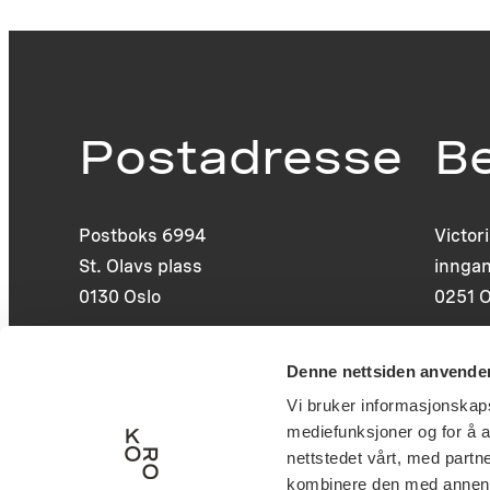
Postadresse
B
Postboks 6994
Victor
St. Olavs plass
inngan
0130 Oslo
0251 O
post@koro.no
Denne nettsiden anvende
22 99 11 99
Vi bruker informasjonskapsl
mediefunksjoner og for å a
nettstedet vårt, med part
kombinere den med annen in