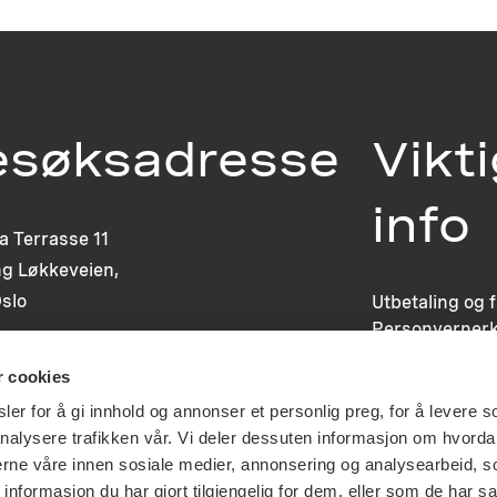
esøksadresse
Vikt
info
ia Terrasse 11
g Løkkeveien,
slo
Utbetaling og 
Personvernerk
Om opphavsre
r cookies
Dokumentasjo
Last ned logo
er for å gi innhold og annonser et personlig preg, for å levere s
nalysere trafikken vår. Vi deler dessuten informasjon om hvorda
nerne våre innen sosiale medier, annonsering og analysearbeid, 
formasjon du har gjort tilgjengelig for dem, eller som de har sa