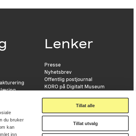
ig
Lenker
Presse
Nyhetsbrev
Offentlig postjournal
fakturering
KORO på Digitalt Museum
læring
Oppdragsportalen
tt
Tilgjengelighetserklæring
nsskjema
Tillat alle
osiale
n du bruker
Tillat utvalg
som kan
mlet inn