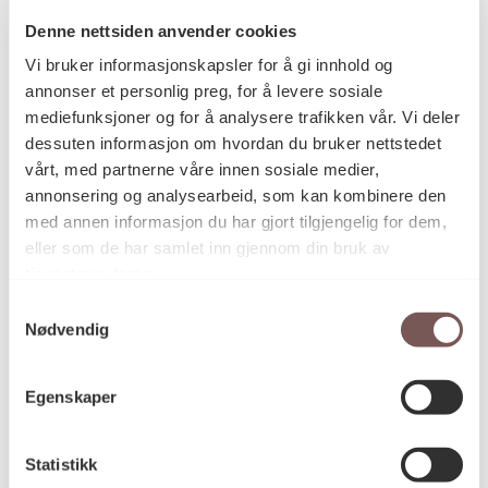
Denne nettsiden anvender cookies
Vi bruker informasjonskapsler for å gi innhold og
Postadresse
annonser et personlig preg, for å levere sosiale
mediefunksjoner og for å analysere trafikken vår. Vi deler
dessuten informasjon om hvordan du bruker nettstedet
vårt, med partnerne våre innen sosiale medier,
Postboks 6994
annonsering og analysearbeid, som kan kombinere den
St. Olavs plass
med annen informasjon du har gjort tilgjengelig for dem,
0130 Oslo
eller som de har samlet inn gjennom din bruk av
tjenestene deres.
post@koro.no
Samtykkevalg
22 99 11 99
Nødvendig
Egenskaper
Besøksadresse
Statistikk