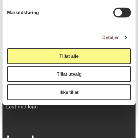
Victoria Terrasse 11
Markedsføring
inngang Løkkeveien,
0251 Oslo
Detaljer
Viktig info
Tillat alle
Tillat utvalg
Utbetaling og fakturering
Personvernerklæring
Om opphavsrett
Ikke tillat
Dokumentasjonsskjema
Last ned logo