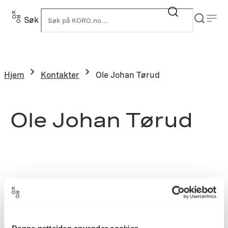
Søk
K
Hjem
Kontakter
Ole Johan Tørud
Ole Johan Tørud
Denne nettsiden anvender cookies