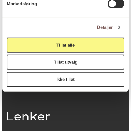
Markedsføring
0251 Oslo
Detaljer
Viktig info
Tillat alle
Utbetaling og fakturering
Tillat utvalg
Personvernerklæring
Om opphavsrett
Dokumentasjonsskjema
Ikke tillat
Last ned logo
Lenker