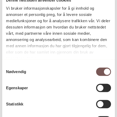
Postadresse
Vi bruker informasjonskapsler for å gi innhold og
annonser et personlig preg, for å levere sosiale
mediefunksjoner og for å analysere trafikken vår. Vi deler
Postboks 6994
dessuten informasjon om hvordan du bruker nettstedet
vårt, med partnerne våre innen sosiale medier,
St. Olavs plass
annonsering og analysearbeid, som kan kombinere den
0130 Oslo
med annen informasjon du har gjort tilgjengelig for dem,
eller som de har samlet inn gjennom din bruk av
post@koro.no
tjenestene deres.
22 99 11 99
Samtykkevalg
Nødvendig
Besøksadresse
Egenskaper
Statistikk
Victoria Terrasse 11
inngang Løkkeveien,