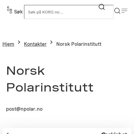
Søk
K
Hjem
Kontakter
Norsk Polarinstitutt
Norsk
Polarinstitutt
post@npolar.no
Prosjekt: N1998-0810 – Forskningsstasjonen i Ny-