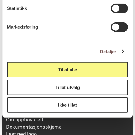
Statistikk
Besøksadresse
Markedsføring
Victoria Terrasse 11
inngang Løkkeveien,
Detaljer
0251 Oslo
Tillat alle
Viktig info
Tillat utvalg
Ikke tillat
Utbetaling og fakturering
Personvernerklæring
Om opphavsrett
Dokumentasjonsskjema
Last ned logo