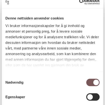
Ålesund, Sverdrupstasjonen
Denne nettsiden anvender cookies
Vi bruker informasjonskapsler for å gi innhold og
annonser et personlig preg, for å levere sosiale
mediefunksjoner og for å analysere trafikken vår. Vi deler
Postadresse
dessuten informasjon om hvordan du bruker nettstedet
vårt, med partnerne våre innen sosiale medier,
annonsering og analysearbeid, som kan kombinere den
med annen informasjon du har gjort tilgjengelig for dem,
Postboks 6994
eller som de har samlet inn gjennom din bruk av
St. Olavs plass
tjenestene deres.
0130 Oslo
Samtykkevalg
Nødvendig
post@koro.no
22 99 11 99
Egenskaper