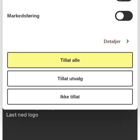
Victoria Terrasse 11
Markedsføring
inngang Løkkeveien,
0251 Oslo
Detaljer
Viktig info
Tillat alle
Tillat utvalg
Utbetaling og fakturering
Personvernerklæring
Ikke tillat
Om opphavsrett
Dokumentasjonsskjema
Last ned logo