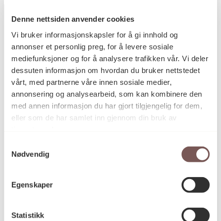
Denne nettsiden anvender cookies
Vi bruker informasjonskapsler for å gi innhold og
annonser et personlig preg, for å levere sosiale
Postadresse
mediefunksjoner og for å analysere trafikken vår. Vi deler
dessuten informasjon om hvordan du bruker nettstedet
vårt, med partnerne våre innen sosiale medier,
Postboks 6994
annonsering og analysearbeid, som kan kombinere den
St. Olavs plass
med annen informasjon du har gjort tilgjengelig for dem,
0130 Oslo
eller som de har samlet inn gjennom din bruk av
tjenestene deres.
post@koro.no
Samtykkevalg
22 99 11 99
Nødvendig
Egenskaper
Besøksadresse
Statistikk