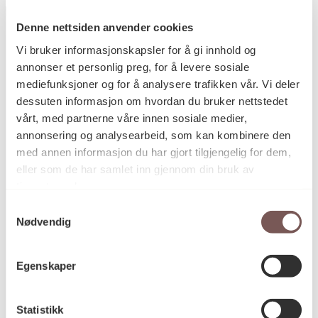
Denne nettsiden anvender cookies
Vi bruker informasjonskapsler for å gi innhold og
annonser et personlig preg, for å levere sosiale
Postadresse
mediefunksjoner og for å analysere trafikken vår. Vi deler
dessuten informasjon om hvordan du bruker nettstedet
vårt, med partnerne våre innen sosiale medier,
Postboks 6994
annonsering og analysearbeid, som kan kombinere den
St. Olavs plass
med annen informasjon du har gjort tilgjengelig for dem,
0130 Oslo
eller som de har samlet inn gjennom din bruk av
tjenestene deres.
post@koro.no
Samtykkevalg
22 99 11 99
Nødvendig
Egenskaper
Besøksadresse
Statistikk