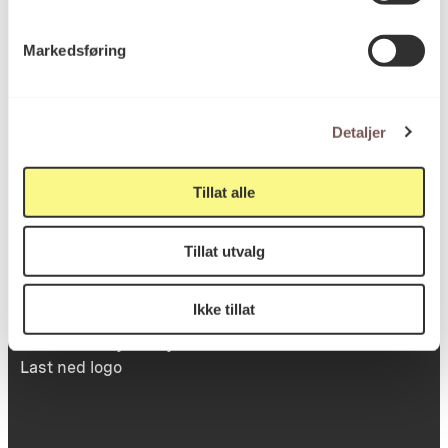
Victoria Terrasse 11
Markedsføring
inngang Løkkeveien,
0251 Oslo
Detaljer
Viktig info
Tillat alle
Tillat utvalg
Utbetaling og fakturering
Personvernerklæring
Ikke tillat
Om opphavsrett
Dokumentasjonsskjema
Last ned logo