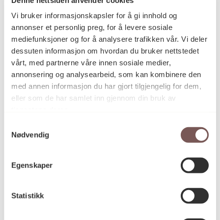
Postadresse
Vi bruker informasjonskapsler for å gi innhold og
annonser et personlig preg, for å levere sosiale
mediefunksjoner og for å analysere trafikken vår. Vi deler
Postboks 6994
dessuten informasjon om hvordan du bruker nettstedet
vårt, med partnerne våre innen sosiale medier,
St. Olavs plass
annonsering og analysearbeid, som kan kombinere den
0130 Oslo
med annen informasjon du har gjort tilgjengelig for dem,
eller som de har samlet inn gjennom din bruk av
post@koro.no
tjenestene deres.
22 99 11 99
Samtykkevalg
Nødvendig
Besøksadresse
Egenskaper
Statistikk
Victoria Terrasse 11
inngang Løkkeveien,