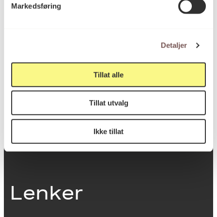
Markedsføring
0251 Oslo
Detaljer
Viktig info
Tillat alle
Utbetaling og fakturering
Tillat utvalg
Personvernerklæring
Om opphavsrett
Dokumentasjonsskjema
Ikke tillat
Last ned logo
Lenker