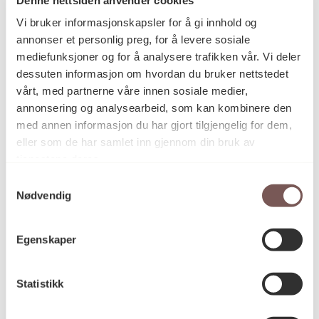
Postadresse
Vi bruker informasjonskapsler for å gi innhold og
annonser et personlig preg, for å levere sosiale
mediefunksjoner og for å analysere trafikken vår. Vi deler
Postboks 6994
dessuten informasjon om hvordan du bruker nettstedet
vårt, med partnerne våre innen sosiale medier,
St. Olavs plass
annonsering og analysearbeid, som kan kombinere den
0130 Oslo
med annen informasjon du har gjort tilgjengelig for dem,
eller som de har samlet inn gjennom din bruk av
post@koro.no
tjenestene deres.
22 99 11 99
Samtykkevalg
Nødvendig
Besøksadresse
Egenskaper
Statistikk
Victoria Terrasse 11
inngang Løkkeveien,