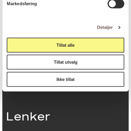
Markedsføring
0251 Oslo
Detaljer
Viktig info
Tillat alle
Utbetaling og fakturering
Tillat utvalg
Personvernerklæring
Om opphavsrett
Dokumentasjonsskjema
Ikke tillat
Last ned logo
Lenker