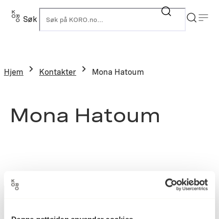
Søk
K
Hjem
Kontakter
Mona Hatoum
Mona Hatoum
Denne nettsiden anvender cookies