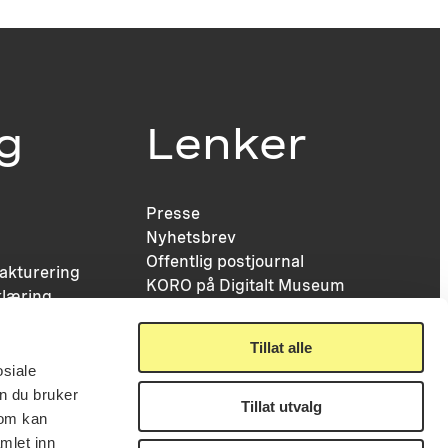
ig
Lenker
Presse
Nyhetsbrev
Offentlig postjournal
fakturering
KORO på Digitalt Museum
læring
Oppdragsportalen
tt
Tilgjengelighetserklæring
nsskjema
Tillat alle
osiale
n du bruker
Tillat utvalg
som kan
mlet inn