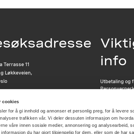
esøksadresse
Vikt
info
ia Terrasse 11
g Løkkeveien,
slo
Utbetaling og 
Personvernerk
Om opphavsre
r cookies
Dokumentasjo
Last ned logo
er for å gi innhold og annonser et personlig preg, for å levere s
nalysere trafikken vår. Vi deler dessuten informasjon om hvorda
nerne våre innen sosiale medier, annonsering og analysearbeid, 
formasjon du har gjort tilgjengelig for dem, eller som de har sa