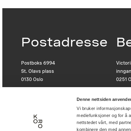
Postadresse
B
Postboks 6994
Victor
St. Olavs plass
inngan
0130 Oslo
0251 O
post@koro.no
Denne nettsiden anvende
22 99 11 99
Vi bruker informasjonskapsl
mediefunksjoner og for å a
nettstedet vårt, med part
kombinere den med annen in